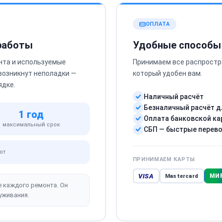
ОПЛАТА
 работы
Удобные способы
нта и используемые
Принимаем все распростр
 возникнут неполадки —
который удобен вам.
ядке.
Наличный расчёт
Безналичный расчёт д
1 год
Оплата банковской ка
максимальный срок
СБП — быстрые перев
от
ПРИНИМАЕМ КАРТЫ
VISA
МИ
Mastercard
е каждого ремонта. Он
уживания.