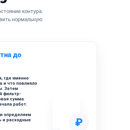
остояние контура.
овить нормальную
тна до
, где именно
а и что повлияло
ы. Затем
й фильтр-
овая сумма
ачала работ.
ки определяем
₽
ь и расходные