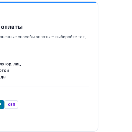
 оплаты
анённые способы оплаты — выбирайте тот,
ля юр. лиц
ртой
оды
Р
СБП