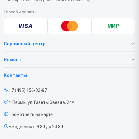
Способы оплаты
VISA
МИР
Сервисный центр
О нашем сервисе
Ремонт
Гарантия
Телефонов
Контакты
Прайс-лист
Ноутбуков
+7 (495) 156-32-87
Срочный ремонт
Роботов-пылесосов
г. Пермь, ул. Газеты Звезда, 24А
Доставка и способы оплаты
Телевизоров
Посмотреть на карте
Диагностика
Мониторов
Ежедневно с 9:30 до 20:30
Контакты
Вертикальных пылесосов